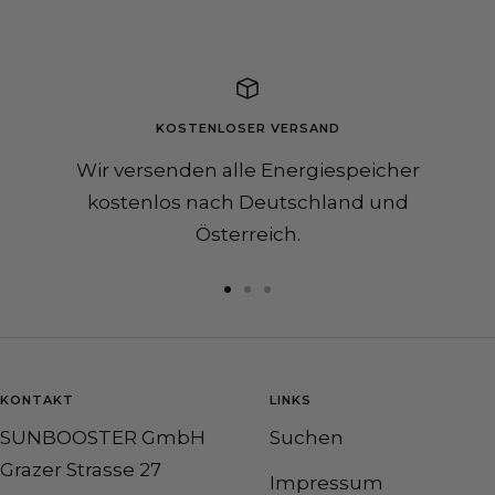
KOSTENLOSER VERSAND
Wir versenden alle Energiespeicher
kostenlos nach Deutschland und
Österreich.
Go
Go
Go
to
to
to
slide
slide
slide
1
2
3
KONTAKT
LINKS
SUNBOOSTER GmbH
Suchen