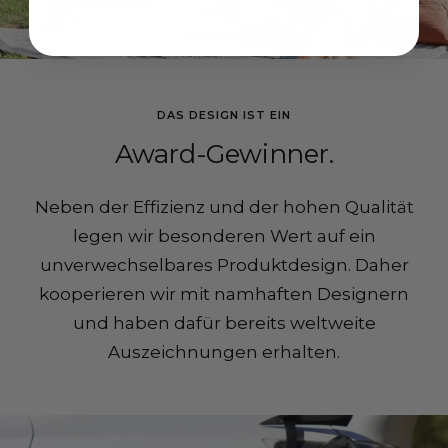
DAS DESIGN IST EIN
Award-Gewinner.
Neben der Effizienz und der hohen Qualität
legen wir besonderen Wert auf ein
unverwechselbares Produktdesign. Daher
kooperieren wir mit namhaften Designern
und haben dafür bereits weltweite
Auszeichnungen erhalten.