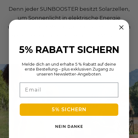
saubere Energie.
Denn jeder SUNBOOSTER besitzt Solarzellen,
um Sonnenlicht in elektrische Energie
umzuwandeln. Wir verwenden ausschließlich
die effizientesten Solarzellen am Markt, die
5% RABATT SICHERN
einzeln von uns zertifiziert werden.
Melde dich an und erhalte 5 % Rabatt auf deine
erste Bestellung – plus exklusiven Zugang zu
unseren Newsletter-Angeboten.
Email
5% SICHERN
NEIN DANKE