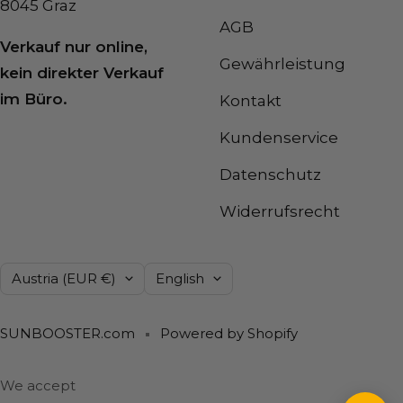
Grazer Strasse 27
Impressum
8045 Graz
AGB
Verkauf nur online,
Gewährleistung
kein direkter Verkauf
im Büro.
Kontakt
Kundenservice
Datenschutz
Widerrufsrecht
Country/region
Language
Austria (EUR €)
English
SUNBOOSTER.com
Powered by Shopify