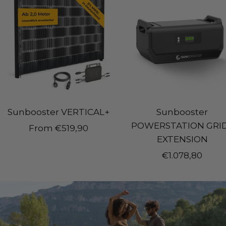
Sunbooster VERTICAL+
Sunbooster
POWERSTATION GRI
Sale
From
€519,90
EXTENSION
price
Sale
€1.078,80
price