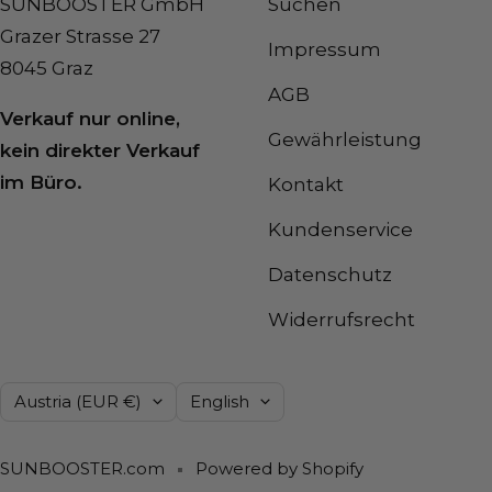
SUNBOOSTER GmbH
Suchen
Grazer Strasse 27
Impressum
8045 Graz
AGB
Verkauf nur online,
Gewährleistung
kein direkter Verkauf
im Büro.
Kontakt
Kundenservice
Datenschutz
Widerrufsrecht
Country/region
Language
Austria (EUR €)
English
SUNBOOSTER.com
Powered by Shopify