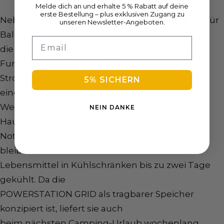
Melde dich an und erhalte 5 % Rabatt auf deine
erste Bestellung – plus exklusiven Zugang zu
Neben der täglichen Verwendung als Speicher für
unseren Newsletter-Angeboten.
Balkonkraftwerke bietet
Email
die Sunbooster
POWERSTATION GRID
weitere
Funktionalitäten: Bei einem
Stromausfall können dank der zusätzlich
5% SICHERN
eingebauten
Wechselstromausgänge bis zu drei
NEIN DANKE
Haushaltsgeräte gleichzeitig mit
Notstrom versorgt werden. Bei einem Blackout
bleiben somit wertvolle
Lebensmittel in Kühlschränken bis zu zwei Tage
gekühlt. Da die
POWERSTATION GRID als tragbarer Speicher
konzipiert ist, liefert sie auch
beim nächsten Camping-Urlaub wochenlang