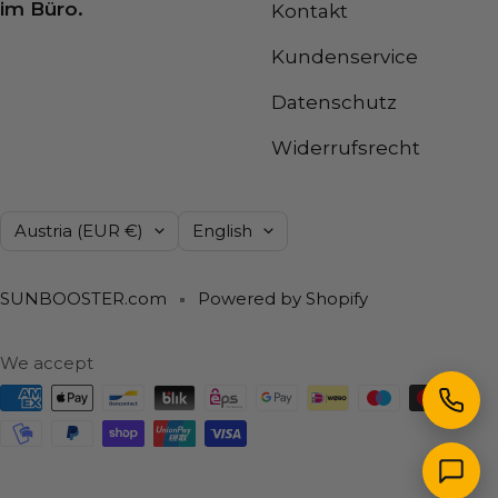
im Büro.
Kontakt
Kundenservice
Datenschutz
Widerrufsrecht
Country/region
Language
Austria (EUR €)
English
SUNBOOSTER.com
Powered by Shopify
We accept