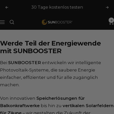
Skip
30 Tage kostenlos testen
Previous
Nex
to
content
0
SUNBOOSTER.com
Navigation
Werde Teil der Energiewende
mit SUNBOOSTER
Bei
SUNBOOSTER
entwickeln wir intelligente
Photovoltaik-Systeme, die saubere Energie
einfacher, effizienter und für alle zugänglich
machen.
Von innovativen
Speicherlösungen für
Balkonkraftwerke
bis hin zu
vertikalen Solarfeldern
für Zäune
– wir gestalten die Zukunft der