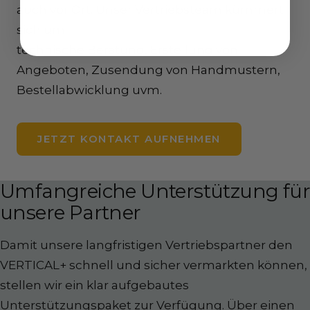
auch vor Ort. Unser Vertriebsteam kümmert
sich um
technische Beratung, Erstellung von
Angeboten, Zusendung von Handmustern,
Bestellabwicklung uvm.
JETZT KONTAKT AUFNEHMEN
Umfangreiche Unterstützung für
unsere Partner
Damit unsere langfristigen Vertriebspartner den
VERTICAL+ schnell und sicher vermarkten können,
stellen wir ein klar aufgebautes
Unterstützungspaket zur Verfügung. Über einen