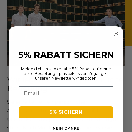
5% RABATT SICHERN
Melde dich an und erhalte 5 % Rabatt auf deine
erste Bestellung – plus exklusiven Zugang zu
Wir legen Wert auf persönliche
unseren Newsletter-Angeboten.
Betreuung
Email
Sie erhalten einen persönlichen
Ansprechpartner, der Ihnen schriftlich,
5% SICHERN
telefonisch und per Video-Call zur Verfügung
steht. Nach Möglichkeit besuchen wir Sie
NEIN DANKE