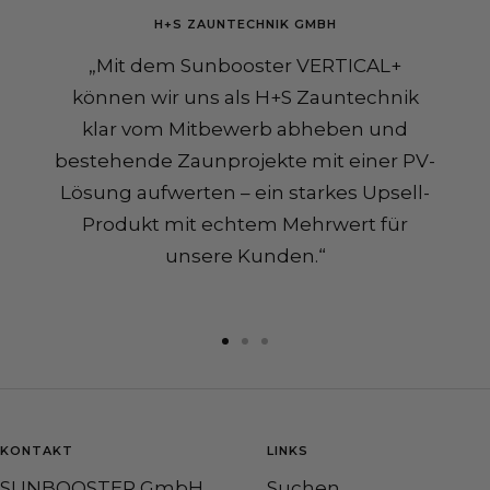
H+S ZAUNTECHNIK GMBH
„Mit dem Sunbooster VERTICAL+
können wir uns als H+S Zauntechnik
klar vom Mitbewerb abheben und
bestehende Zaunprojekte mit einer PV-
Lösung aufwerten – ein starkes Upsell-
Produkt mit echtem Mehrwert für
unsere Kunden.“
Go
Go
Go
to
to
to
slide
slide
slide
1
2
3
KONTAKT
LINKS
SUNBOOSTER GmbH
Suchen