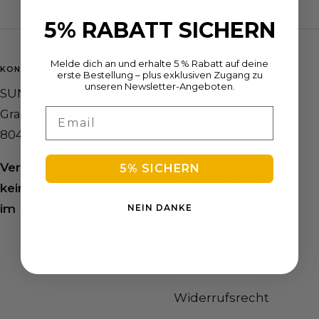
5% RABATT SICHERN
Melde dich an und erhalte 5 % Rabatt auf deine
KONTAKT
LINKS
erste Bestellung – plus exklusiven Zugang zu
unseren Newsletter-Angeboten.
SUNBOOSTER GmbH
Suchen
Email
Grazer Strasse 27
Impressum
8045 Graz
AGB
Verkauf nur online,
5% SICHERN
Gewährleistung
kein direkter Verkauf
im Büro.
NEIN DANKE
Kontakt
Kundenservice
Datenschutz
Widerrufsrecht