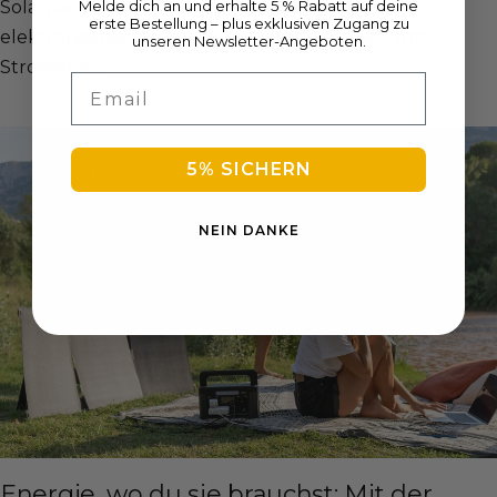
Melde dich an und erhalte 5 % Rabatt auf deine
Solarpanel ermöglicht es dir, unterwegs deine
erste Bestellung – plus exklusiven Zugang zu
elektronischen Geräte zu nutzen, ohne sich um
unseren Newsletter-Angeboten.
Stromque...
Email
5% SICHERN
NEIN DANKE
Energie, wo du sie brauchst: Mit der