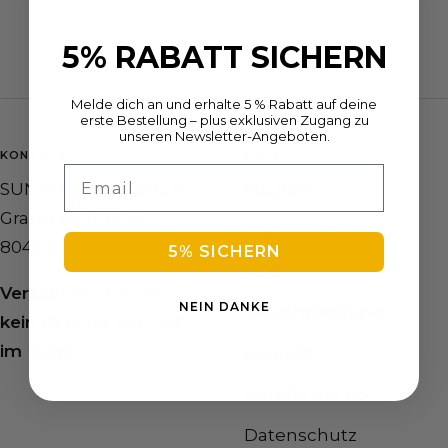
5% RABATT SICHERN
Melde dich an und erhalte 5 % Rabatt auf deine
erste Bestellung – plus exklusiven Zugang zu
unseren Newsletter-Angeboten.
KONTAKT
LINKS
Email
SUNBOOSTER GmbH
Suchen
Grazer Strasse 27
Impressum
8045 Graz
5% SICHERN
AGB
Verkauf nur online,
NEIN DANKE
Gewährleistung
kein direkter Verkauf
im Büro.
Kontakt
Kundenservice
Datenschutz