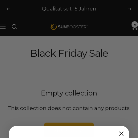
Skip
Qualität seit 15 Jahren
Previous
Nex
to
content
0
SUNBOOSTER.com
Navigation
Black Friday Sale
Empty collection
This collection does not contain any products.
SHOP NOW