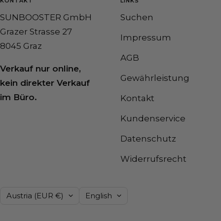
KONTAKT
LINKS
SUNBOOSTER GmbH
Suchen
Grazer Strasse 27
Impressum
8045 Graz
AGB
Verkauf nur online,
Gewährleistung
kein direkter Verkauf
im Büro.
Kontakt
Kundenservice
Datenschutz
Widerrufsrecht
Country/region
Language
Austria (EUR €)
English