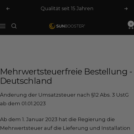
Skip
Qualität seit 15 Jahren
Previous
Nex
to
content
0
SUNBOOSTER.com
Navigation
Mehrwertsteuerfreie Bestellung -
Deutschland
Änderung der Umsatzsteuer nach §12 Abs. 3 UstG
ab dem 01.01.2023
Ab dem 1. Januar 2023 hat die Regierung die
Mehrwertsteuer auf die Lieferung und Installation