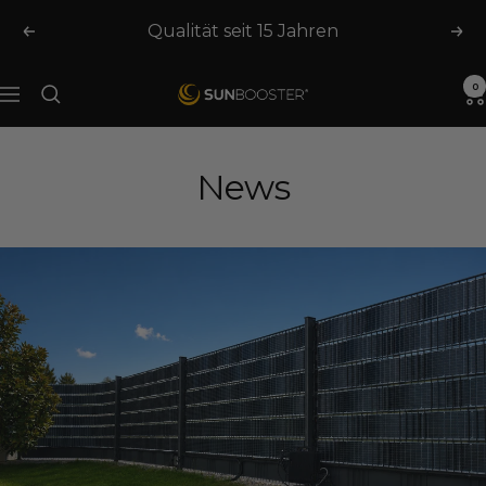
Skip
Qualität seit 15 Jahren
Previous
Nex
to
content
0
SUNBOOSTER.com
Navigation
News