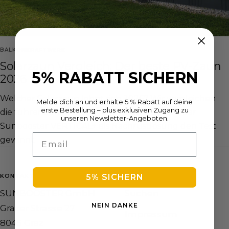
BALKONKRAFTWERK
Solarzaun Vergleich: Der beste PV-Zaun
5% RABATT SICHERN
2026
Welcher Solarzaun lohnt sich 2026? Wir vergleichen
Melde dich an und erhalte 5 % Rabatt auf deine
erste Bestellung – plus exklusiven Zugang zu
die führenden Anbieter und zeigen, warum der
unseren Newsletter-Angeboten.
Sunbooster VERTICAL+ als Nachrüstlösung den Test
Email
gewinnt.
5% SICHERN
KONTAKT
LINKS
SUNBOOSTER GmbH
Suchen
NEIN DANKE
Grazer Strasse 27
Impressum
8045 Graz