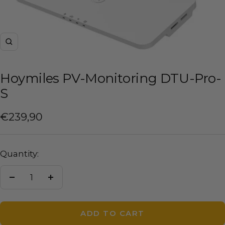
Zoom
Hoymiles PV-Monitoring DTU-Pro-
S
Sale
€239,90
price
Quantity:
Decrease
Increase
quantity
quantity
ADD TO CART