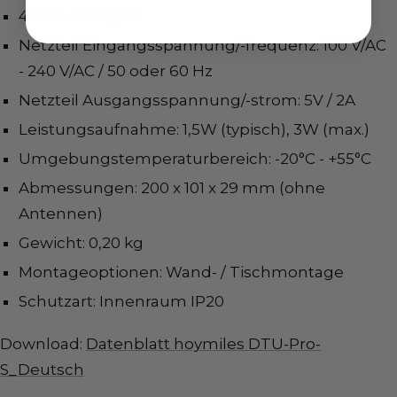
4-LED Anzeigen
Netzteil Eingangsspannung/-frequenz: 100 V/AC
- 240 V/AC / 50 oder 60 Hz
Netzteil Ausgangsspannung/-strom: 5V / 2A
Leistungsaufnahme: 1,5W (typisch), 3W (max.)
Umgebungstemperaturbereich: -20°C - +55°C
Abmessungen: 200 x 101 x 29 mm (ohne
Antennen)
Gewicht: 0,20 kg
Montageoptionen: Wand- / Tischmontage
Schutzart: Innenraum IP20
Download:
Datenblatt hoymiles DTU-Pro-
S_Deutsch