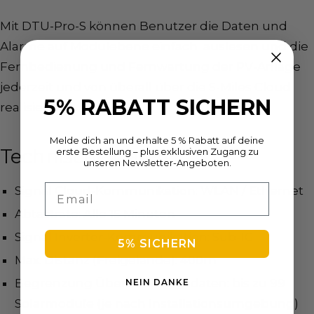
Mit DTU-Pro-S können Benutzer die Daten und
Alarme auf Modulebene einfach auslesen und die
Fernbedienung und Fernwartung der PV-Anlage
jederzeit und von überall über die S-Miles Cloud
5% RABATT SICHERN
realisieren.
Melde dich an und erhalte 5 % Rabatt auf deine
Technische Daten
erste Bestellung – plus exklusiven Zugang zu
unseren Newsletter-Angeboten.
Email
Signal Cloud-Kommunikation: WLAN / Ethernet
Abtastrate: Alle 15 Minuten
Signal Inverter-Kommunikation: Sub-1G
5% SICHERN
Max. Distanz (Freigelände): 400m
Begrenzung Überwachungsdaten: bis zu 99
NEIN DANKE
Solarmodule (je nach Installationsumgebung)